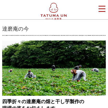
達磨庵の今
四季折々の達磨庵の畑と干し芋製作の