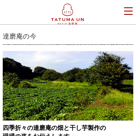
達磨庵の今
四季折々の達磨庵の畑と干し芋製作の