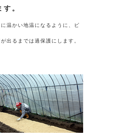
ます。
分に温かい地温になるように、ビ
芽が出るまでは過保護にします。