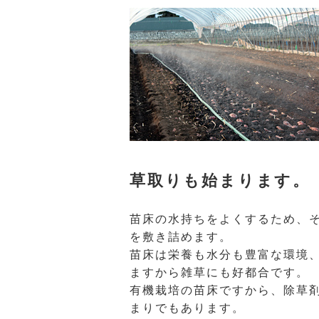
草取りも始まります。
苗床の水持ちをよくするため、
を敷き詰めます。
苗床は栄養も水分も豊富な環境
ますから雑草にも好都合です。
有機栽培の苗床ですから、除草
まりでもあります。