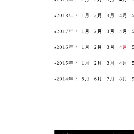
■
2018年 /
1月
2月
3月
4月
■
2017年 /
1月
2月
3月
4月
■
2016年 /
1月
2月
3月
4月
■
2015年 /
1月
2月
3月
4月
■
2014年 /
5月
6月
7月
8月
■