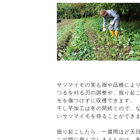
サツマイモの実も畑や品種によ
つるを刈る刃の調整や、掘り起
モを傷つけずに収穫できます。
干し芋加工は冬の間続くので、
いサツマイモを得ることができ
掘り起こしたら、一週間ほど天
この間に傷んでしまうものは、