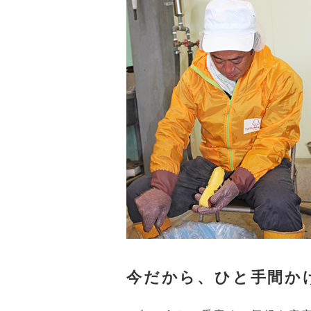
今だから、ひと手間か