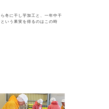
から冬に干し芋加工と、一年中干
芋という果実を得るのはこの時