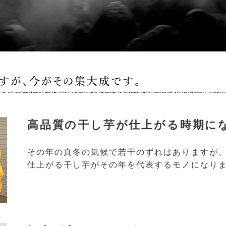
高品質の干し芋が仕上がる時期に
その年の真冬の気候で若干のずれはありますが
仕上がる干し芋がその年を代表するモノになり