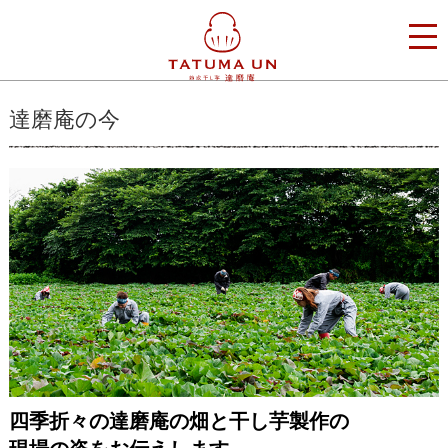
達磨庵の今
四季折々の達磨庵の畑と干し芋製作の