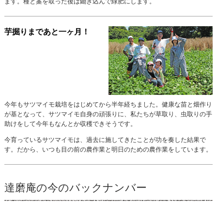
ます。種と藁を取った後は鋤き込んで緑肥にします。
芋掘りまであと一ヶ月！
今年もサツマイモ栽培をはじめてから半年経ちました。健康な苗と畑作り
が基となって、サツマイモ自身の頑張りに、私たちが草取り、虫取りの手
助けをして今年もなんとか収穫できそうです。
今育っているサツマイモは、過去に施してきたことが功を奏した結果で
す。だから、いつも目の前の農作業と明日のための農作業をしています。
達磨庵の今のバックナンバー