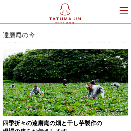
達磨庵の今
四季折々の達磨庵の畑と干し芋製作の