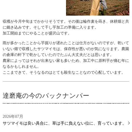
収穫が今月中旬までかかりそうです。その後は輪作麦を蒔き、休耕畑と共
に鋤き込みです。そして干し芋加工の準備に入ります。
加工開始までにやることが盛沢山です。
雨が多かったことから芋掘りが遅れたことは仕方がないのですが、乾いて
いない畑で収穫したサツマイモは、保存性が悪いのが気になります。農園
の倉庫の軒下で乾かしていたのでたぶん大丈夫だとは思います。
農家によってはそれが出来ない家も多いため、加工中に原料芋が痛む年に
なるかもしれません。
ここまできて、そうなるのはとても殺生なことなので心配しています。
達磨庵の今のバックナンバー
2026年07月
サツマイモは良い具合に、草は手に負えない位に、育っています。