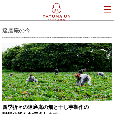
達磨庵の今
四季折々の達磨庵の畑と干し芋製作の