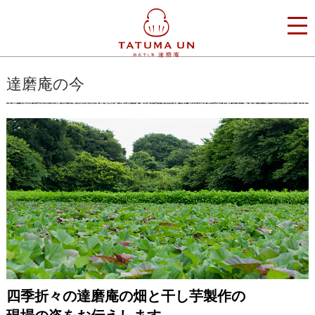
達磨庵の今
四季折々の達磨庵の畑と干し芋製作の