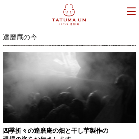
達磨庵の今
四季折々の達磨庵の畑と干し芋製作の