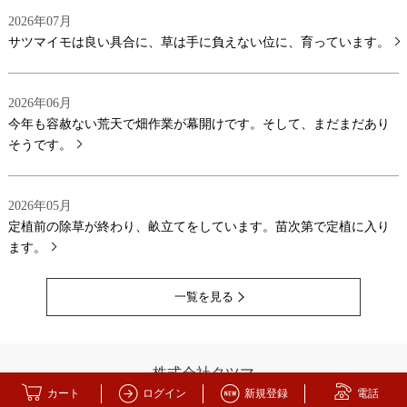
2026年07月
サツマイモは良い具合に、草は手に負えない位に、育っています。
2026年06月
今年も容赦ない荒天で畑作業が幕開けです。そして、まだまだあり
そうです。
2026年05月
定植前の除草が終わり、畝立てをしています。苗次第で定植に入り
ます。
一覧を見る
株式会社タツマ
カート
ログイン
新規登録
電話
静岡県静岡市清水区木の下町327-3