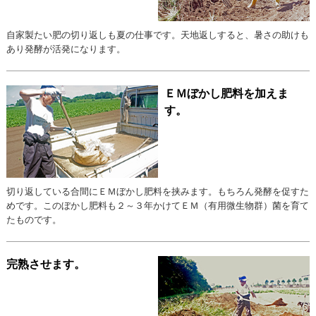
自家製たい肥の切り返しも夏の仕事です。天地返しすると、暑さの助けも
あり発酵が活発になります。
ＥＭぼかし肥料を加えま
す。
切り返している合間にＥＭぼかし肥料を挟みます。もちろん発酵を促すた
めです。このぼかし肥料も２～３年かけてＥＭ（有用微生物群）菌を育て
たものです。
完熟させます。