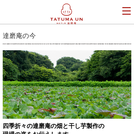
達磨庵の今
四季折々の達磨庵の畑と干し芋製作の