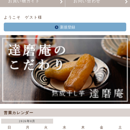
お買い物ガイド
お問い合わせ
ようこそ ゲスト様
新規登録
営業カレンダー
2026年8月
日
月
火
水
木
金
土