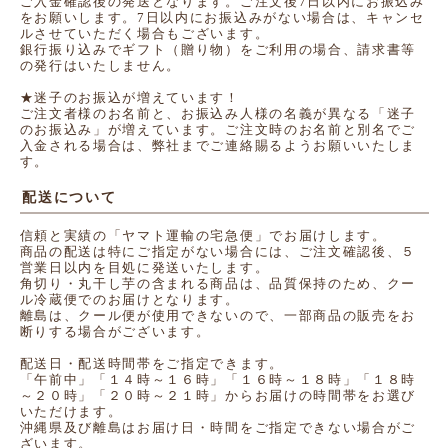
ご入金確認後の発送となります。ご注文後7日以内にお振込み
をお願いします。7日以内にお振込みがない場合は、キャンセ
ルさせていただく場合もございます。
銀行振り込みでギフト（贈り物）をご利用の場合、請求書等
の発行はいたしません。
★迷子のお振込が増えています！
ご注文者様のお名前と、お振込み人様の名義が異なる「迷子
のお振込み」が増えています。ご注文時のお名前と別名でご
入金される場合は、弊社までご連絡賜るようお願いいたしま
す。
配送について
信頼と実績の「ヤマト運輸の宅急便」でお届けします。
商品の配送は特にご指定がない場合には、ご注文確認後、５
営業日以内を目処に発送いたします。
角切り・丸干し芋の含まれる商品は、品質保持のため、クー
ル冷蔵便でのお届けとなります。
離島は、クール便が使用できないので、一部商品の販売をお
断りする場合がございます。
配送日・配送時間帯をご指定できます。
「午前中」「１４時～１６時」「１６時～１８時」「１８時
～２０時」「２０時～２１時」からお届けの時間帯をお選び
いただけます。
沖縄県及び離島はお届け日・時間をご指定できない場合がご
ざいます。